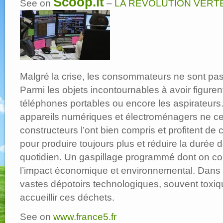
Scoop.it
See on
–
LA RÉVOLUTION VERT
un
gâchis
organisé
|
France5
Malgré la crise, les consommateurs ne sont pas p
Parmi les objets incontournables à avoir figurent
téléphones portables ou encore les aspirateurs.
appareils numériques et électroménagers ne ce
constructeurs l’ont bien compris et profitent de 
pour produire toujours plus et réduire la durée 
quotidien. Un gaspillage programmé dont on 
l’impact économique et environnemental. Dans 
vastes dépotoirs technologiques, souvent toxiqu
accueillir ces déchets.
See on
www.france5.fr