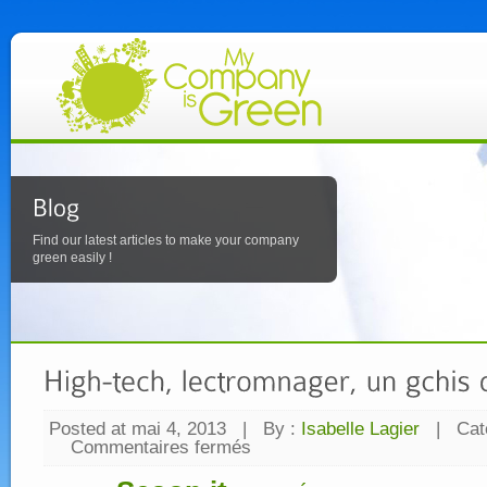
Find our latest articles to make your company
green easily !
Posted at mai 4, 2013
|
By :
Isabelle Lagier
|
Cat
Commentaires fermés
sur
High-
tech,
électroménager,