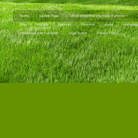
Home
Sample Page
Tell the world how you made it greener !
Blog
Portfolio
Services
Features
About
Homepage
Homepage with Full Width
Legal Notice
Privacy Policy