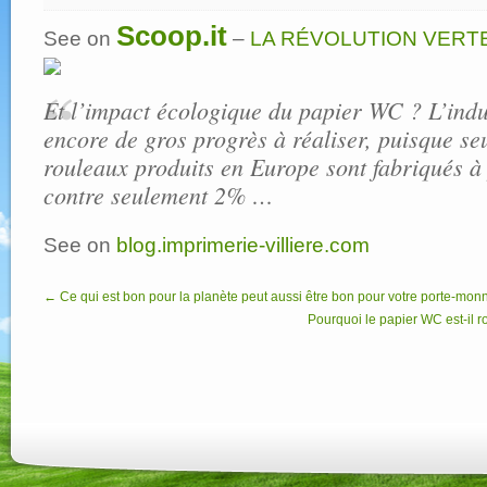
Pourquoi
le
papier
Scoop.it
See on
–
LA RÉVOLUTION VERT
WC
est-
il
rose
?
–
Et l’impact écologique du papier WC ? L’ind
L’éco-
blog
encore de gros progrès à réaliser, puisque s
–
Imprimerie
Villière
rouleaux produits en Europe sont fabriqués à 
contre seulement 2% …
See on
blog.imprimerie-villiere.com
← Ce qui est bon pour la planète peut aussi être bon pour votre porte-mon
Pourquoi le papier WC est-il r