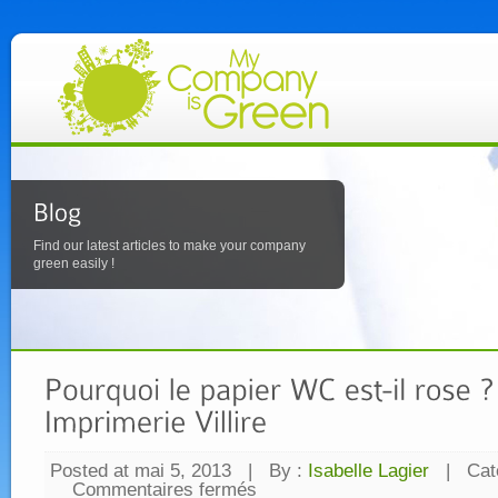
Find our latest articles to make your company
green easily !
Posted at mai 5, 2013
|
By :
Isabelle Lagier
|
Cat
Commentaires fermés
sur