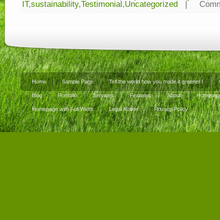
IT
,
sustainability
,
Testimonial
,
Uncategorized
|
Comm
Home
Sample Page
Tell the world how you made it greener !
Blog
Portfolio
Services
Features
About
Homepage
Homepage with Full Width
Legal Notice
Privacy Policy