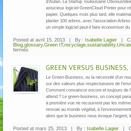
d’Autan. La Startup Toulousaine ObviousIde
astucieux logiciel GreenCloud Printer pour 
papier. Quelques mois plus tard, elle matéria
planter 100 arbres, avec l’association Arb
un simple logiciel peut-il faire économiser du 
Posted at avril 15, 2013
|
By :
Isabelle Lagier
|
C
Blog
,
glossary
,
Green IT
,
recyclage
,
sustainability
,
Uncat
fermés
sur
NOUVEAU
PARTENARIAT
:
OBVIOUSIDEA
&
ARBRES
ET
PAYSAGES
Le Green-Business, ou la nécessité d’un n
D
AUTAN
sur des valeurs plus respectueuses de l’envi
Comment convaincre encore et toujours de l’
attend ? Le green-business, un concept para
à première vue ne recouvrent pas les mêmes
renvoie au monde végétal, à l’environnement
alors que le business nous évoque l’argent, le
Posted at mars 25, 2013
|
By :
Isabelle Lagier
|
C